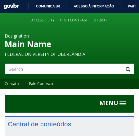
GOVBR
COMUNICA BR
ACESSO À INFORMAÇÃO
PARTI
IR
PARA
ACCESSIBILITY
HIGH CONTRAST
SITEMAP
O
CONTEÚDO
Designation
Main Name
FEDERAL UNIVERSITY OF UBERLÂNDIA
Search
Contato
Fale Conosco
MENU
Toggle
navigat
Central de conteúdos