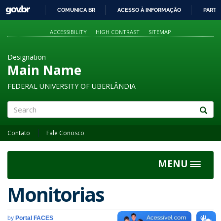
GOVBR
COMUNICA BR
ACESSO À INFORMAÇÃO
PARTI
IR
PARA
ACCESSIBILITY
HIGH CONTRAST
SITEMAP
O
CONTEÚDO
Designation
Main Name
FEDERAL UNIVERSITY OF UBERLÂNDIA
Search
Contato
Fale Conosco
MENU
Toggle
navigat
Monitorias
by
Portal FACES