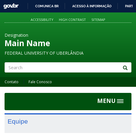
GOVBR
COMUNICA BR
ACESSO À INFORMAÇÃO
PARTI
IR
PARA
ACCESSIBILITY
HIGH CONTRAST
SITEMAP
O
CONTEÚDO
Designation
Main Name
FEDERAL UNIVERSITY OF UBERLÂNDIA
Search
Contato
Fale Conosco
MENU
Toggle
navigat
Equipe