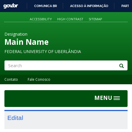
GOVBR
COMUNICA BR
ACESSO À INFORMAÇÃO
PARTI
IR
PARA
ACCESSIBILITY
HIGH CONTRAST
SITEMAP
O
CONTEÚDO
Designation
Main Name
FEDERAL UNIVERSITY OF UBERLÂNDIA
Search
Contato
Fale Conosco
MENU
Toggle
navigat
Edital