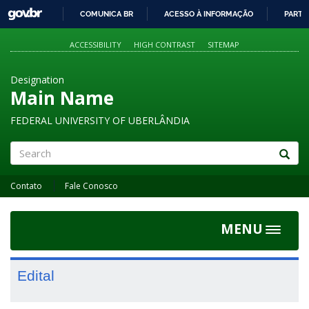
GOVBR
COMUNICA BR
ACESSO À INFORMAÇÃO
PARTI
IR
PARA
ACCESSIBILITY
HIGH CONTRAST
SITEMAP
O
CONTEÚDO
Designation
Main Name
FEDERAL UNIVERSITY OF UBERLÂNDIA
Search
Contato
Fale Conosco
MENU
Toggle
navigat
Edital