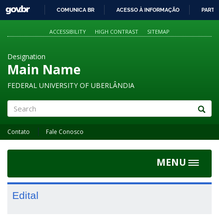
GOVBR
COMUNICA BR
ACESSO À INFORMAÇÃO
PARTI
IR
PARA
ACCESSIBILITY
HIGH CONTRAST
SITEMAP
O
CONTEÚDO
Designation
Main Name
FEDERAL UNIVERSITY OF UBERLÂNDIA
Search
Contato
Fale Conosco
MENU
Toggle
navigat
Edital