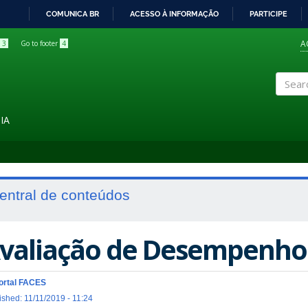
COMUNICA BR
ACESSO À INFORMAÇÃO
PARTICIPE
IR
PARA
A
3
Go to footer
4
O
CONTEÚDO
Search
IA
entral de conteúdos
valiação de Desempenho
ortal FACES
ished: 11/11/2019 - 11:24