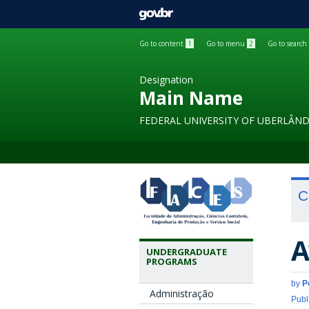
GOVBR
Go to content
1
Go to menu
2
Go to search
Designation
Main Name
FEDERAL UNIVERSITY OF UBERLÂND
C
A
UNDERGRADUATE
PROGRAMS
by
P
Administração
Publ