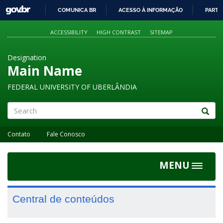
GOVBR
COMUNICA BR
ACESSO À INFORMAÇÃO
PARTI
IR
PARA
ACCESSIBILITY
HIGH CONTRAST
SITEMAP
O
CONTEÚDO
Designation
Main Name
FEDERAL UNIVERSITY OF UBERLÂNDIA
Search
Contato
Fale Conosco
MENU
Toggle
navigat
Central de conteúdos