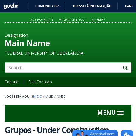
GOVBR
COMUNICA BR
ACESSO À INFORMAÇÃO
PARTI
IR
PARA
ACCESSIBILITY
HIGH CONTRAST
SITEMAP
O
CONTEÚDO
Designation
Main Name
FEDERAL UNIVERSITY OF UBERLÂNDIA
Search
Contato
Fale Conosco
INÍCIO
/
MLID
/
43499
MENU
Toggle
navigat
Grupos - Under Construction