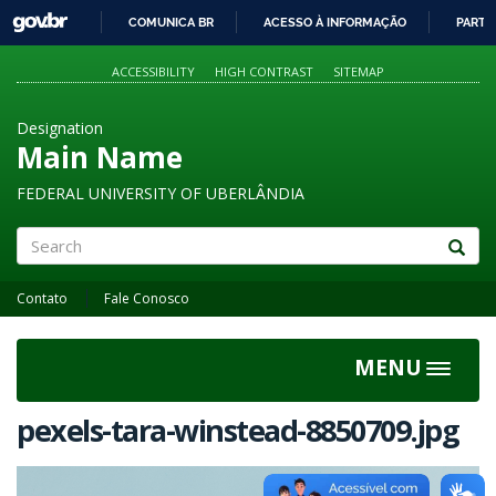
GOVBR
COMUNICA BR
ACESSO À INFORMAÇÃO
PARTI
IR
PARA
ACCESSIBILITY
HIGH CONTRAST
SITEMAP
O
CONTEÚDO
Designation
Main Name
FEDERAL UNIVERSITY OF UBERLÂNDIA
Search
Contato
Fale Conosco
MENU
Toggle
navigat
pexels-tara-winstead-8850709.jpg