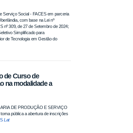
e Serviço Social - FACES em parceria
berlândia, com base na Lei nº
ES nº 309, de 27 de Setembro de 2024;
eletivo Simplificado para
 de Tecnologia em Gestão do
ta do Brasil - UAB, vinculado à
Ministério da Educação (MEC).
o de Curso de
o na modalidade a
HARIA DE PRODUÇÃO E SERVIÇO
pública a abertura de inscrições
ES
Lat