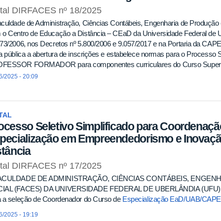
ital DIRFACES nº 18/2025
culdade de Administração, Ciências Contábeis, Engenharia de Produção 
 o Centro de Educação a Distância – CEaD da Universidade Federal de U
73/2006, nos Decretos nº 5.800/2006 e 9.057/2017 e na Portaria da CAP
a pública a abertura de inscrições e estabelece normas para o Processo S
FESSOR FORMADOR para componentes curriculares do Curso Superior
negócio, na Modalidade a Distância, dentro do Sistema Universidade Aber
6/2025 - 20:09
rdenação de Aperfeiçoamento de Pessoal de Nível Superior (CAPES) do 
TAL
ocesso Seletivo Simplificado para Coordenaçã
pecialização em Empreendedorismo e Inovaçã
stância
ital DIRFACES nº 17/2025
ACULDADE DE ADMINISTRAÇÃO, CIÊNCIAS CONTÁBEIS, ENGEN
IAL (FACES) DA UNIVERSIDADE FEDERAL DE UBERLÂNDIA (UFU) torna 
a a seleção de Coordenador do Curso de
Especialização EaD/UAB/CAP
6/2025 - 19:19