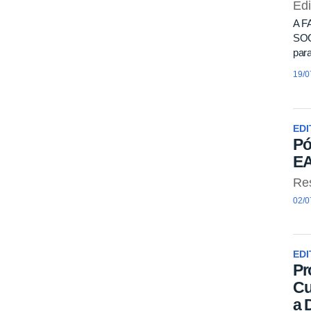
Ed
A F
SOC
par
19/0
EDI
Pó
EA
Re
02/0
EDI
Pr
Cu
a 