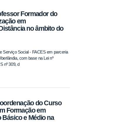
rofessor Formador do
ização em
istância no âmbito do
e Serviço Social - FACES em parceria
berlândia, com base na Lei nº
S nº 309, d
 Coordenação do Curso
 em Formação em
 Básico e Médio na