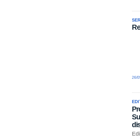
SE
Re
26/0
EDI
Pr
Su
di
Ed