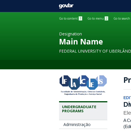
GOVBR
Go to content
1
Go to menu
2
Go to search
Designation
Main Name
FEDERAL UNIVERSITY OF UBERLÂND
Pr
EDI
Di
UNDERGRADUATE
PROGRAMS
Ele
A Co
Administração
(Ed