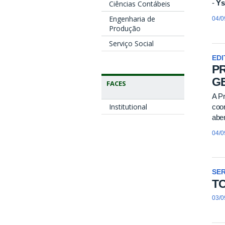
-
Ys
Ciências Contábeis
Engenharia de
04/0
Produção
Serviço Social
EDI
PR
G
FACES
A Pr
Institutional
coor
aber
04/0
SE
T
03/0