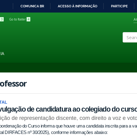
COMUNICA BR
ACESSO À INFORMAÇÃO
PARTICIPE
IR
PARA
A
3
Go to footer
4
O
CONTEÚDO
Search
IA
ofessor
TAL
vulgação de candidatura ao colegiado do curs
ição de representação discente, com direito a voz e vot
ordenação do Curso informa que houve uma candidata inscrita para a va
ital DIRFACES nº 30/2025), conforme informações abaixo: