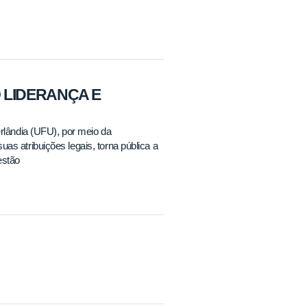
 LIDERANÇA E
rlândia (UFU), por meio da
s atribuições legais, torna pública a
estão