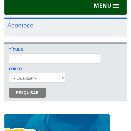
MENU
Toggle
navigat
Acontece
TÍTULO
CURSO
PESQUISAR