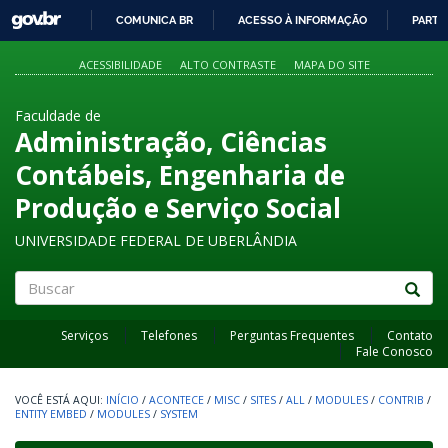
GOVBR
COMUNICA BR
ACESSO À INFORMAÇÃO
PARTI
IR
PARA
ACESSIBILIDADE
ALTO CONTRASTE
MAPA DO SITE
O
CONTEÚDO
Faculdade de
Administração, Ciências
Contábeis, Engenharia de
Produção e Serviço Social
UNIVERSIDADE FEDERAL DE UBERLÂNDIA
Buscar
Serviços
Telefones
Perguntas Frequentes
Contato
Fale Conosco
INÍCIO
/
ACONTECE
/
MISC
/
SITES
/
ALL
/
MODULES
/
CONTRIB
/
ENTITY EMBED
/
MODULES
/
SYSTEM