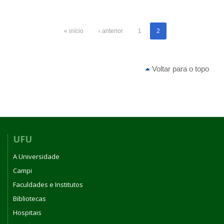
« início
‹ anterior
1
2
Voltar para o topo
UFU
A Universidade
Campi
Faculdades e Institutos
Bibliotecas
Hospitais